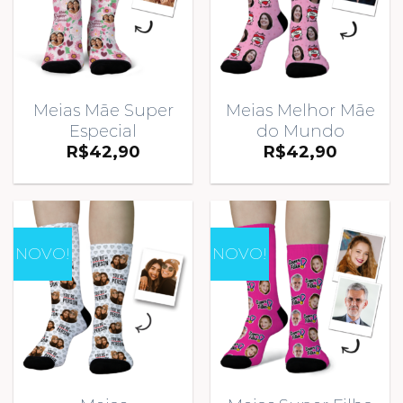
Meias Mãe Super
Meias Melhor Mãe
Especial
do Mundo
R$
42,90
R$
42,90
NOVO!
NOVO!