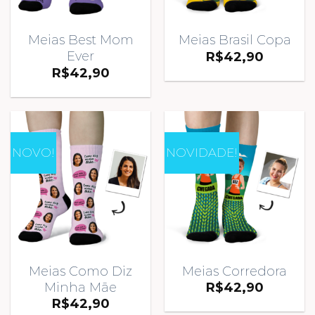
Meias Best Mom
Meias Brasil Copa
Ever
R$
42,90
R$
42,90
NOVO!
NOVIDADE!
Meias Como Diz
Meias Corredora
Minha Mãe
R$
42,90
R$
42,90