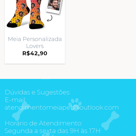
Meia Personalizada
Lovers
R$
42,90
Dúvidas e Sugestões:
E-mail:
atendimentomeiapet@outlook.com
Horário de Atendimento:
Segunda a sexta das 9H às 17H