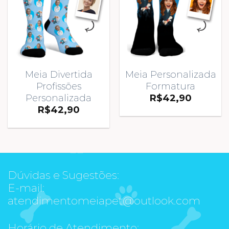
Meia Divertida
Meia Personalizada
Profissões
Formatura
Personalizada
R$
42,90
R$
42,90
Dúvidas e Sugestões:
E-mail:
atendimentomeiapet@outlook.com
Horário de Atendimento: