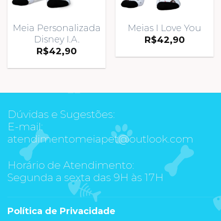
Meia Personalizada
Meias I Love You
Disney I.A.
R$
42,90
R$
42,90
Dúvidas e Sugestões:
E-mail:
atendimentomeiapet@outlook.com
Horário de Atendimento:
Segunda a sexta das 9H às 17H
Política de Privacidade