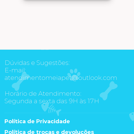
Dúvidas e Sugestões:
E-mail:
atendimentomeiapet@outlook.com
Horário de Atendimento:
Segunda a sexta das 9H às 17H
Política de Privacidade
Política de trocas e devoluções