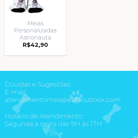
Meias
Personalizadas
Astronauta
R$
42,90
Dúvidas e Sugestões:
E-mail:
atendimentomeiapet@outlook.com
Horário de Atendimento:
Segunda a sexta das 9H às 17H