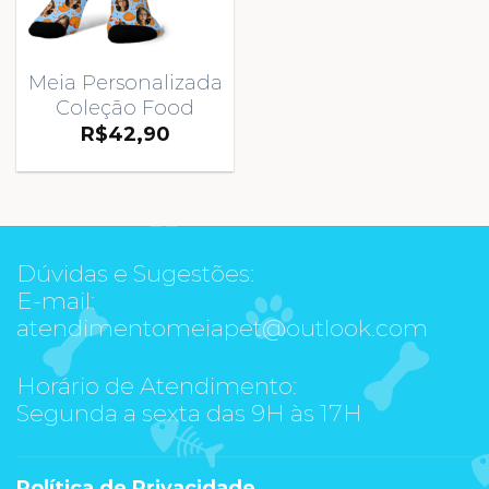
Meia Personalizada
Coleção Food
R$
42,90
Dúvidas e Sugestões:
E-mail:
atendimentomeiapet@outlook.com
Horário de Atendimento:
Segunda a sexta das 9H às 17H
Política de Privacidade