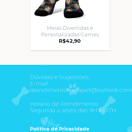
Meias Divertidas e
Personalizadas Games
R$
42,90
Dúvidas e Sugestões:
E-mail:
atendimentomeiapet@outlook.co
Horário de Atendimento:
Segunda a sexta das 9H às 17H
Política de Privacidade