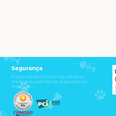
Segurança
Fique tranquilo, esta loja utiliza os
m
melhores padrões de segurança do
mercado.