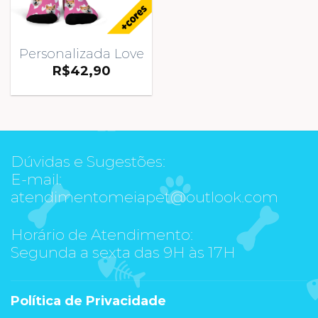
Personalizada Love
R$
42,90
Dúvidas e Sugestões:
E-mail:
atendimentomeiapet@outlook.com
Horário de Atendimento:
Segunda a sexta das 9H às 17H
Política de Privacidade