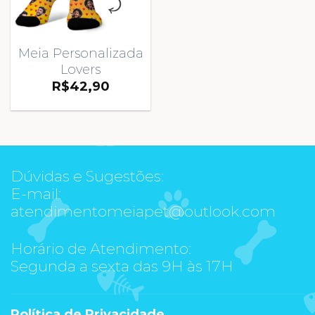
Meia Personalizada
Lovers
R$
42,90
Dúvidas e Sugestões:
E-mail:
atendimentomeiapet@outlook.com
Horário de Atendimento:
Segunda a sexta das 9H às 17H
Política de Privacidade