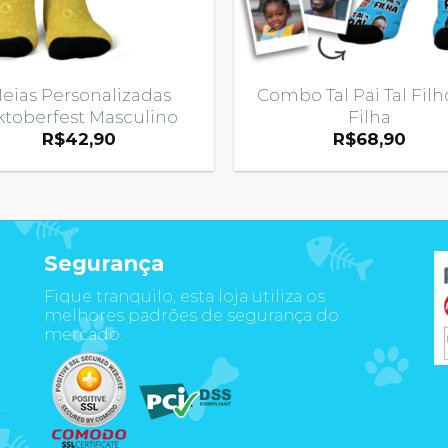
eias Personalizadas
Combo Tal Pai Tal Filh
toberfest Masculino
Filha
R$
42,90
R$
68,90
Segurança
Fique tranquilo, esta loja utiliza os
m
melhores padrões de segurança do
mercado.