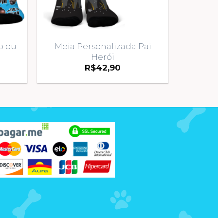
o ou
Meia Personalizada Pai
Herói
R$
42,90