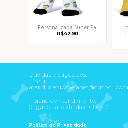
Personalizada Super Pai
M
Ok
R$
42,90
Dúvidas e Sugestões:
E-mail:
atendimentomeiapet@outlook.co
Horário de Atendimento:
Segunda a sexta das 9H às 17H
Política de Privacidade