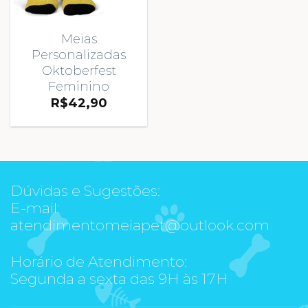
Meias
Personalizadas
Oktoberfest
Feminino
R$
42,90
Dúvidas e Sugestões:
E-mail:
atendimentomeiapet@outlook.com
Horário de Atendimento:
Segunda a sexta das 9H às 17H