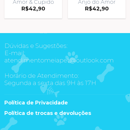
Amor & Cupido
Anjo do Amor
R$
42,90
R$
42,90
Dúvidas e Sugestões:
E-mail:
atendimentomeiapet@outlook.com
Horário de Atendimento:
Segunda a sexta das 9H às 17H
Política de Privacidade
Política de trocas e devoluções