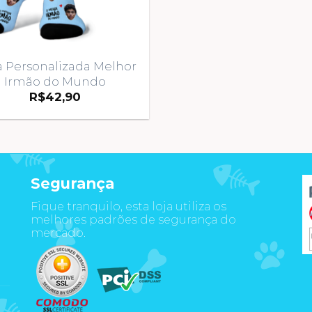
 Personalizada Melhor
Irmão do Mundo
R$
42,90
Segurança
Fique tranquilo, esta loja utiliza os
m
melhores padrões de segurança do
mercado.