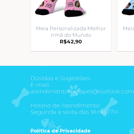
Meia Personalizada Melhor
Meia
Irmã do Mundo
R$
42,90
Dúvidas e Sugestões:
E-mail:
atendimentomeiapet@outlook.co
Horário de Atendimento:
Segunda a sexta das 9H às 17H
Política de Privacidade