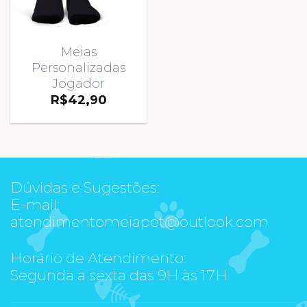
Meias
Personalizadas
Jogador
R$
42,90
Dúvidas e Sugestões:
E-mail:
atendimentomeiapet@outlook.com
Horário de Atendimento:
Segunda a sexta das 9H às 17H