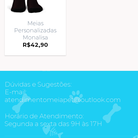
Meias
Personalizadas
Monalisa
R$
42,90
Dúvidas e Sugestões:
E-mail:
atendimentomeiapet@outlook.com
Horário de Atendimento:
Segunda a sexta das 9H às 17H