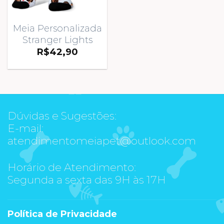
Meia Personalizada
Stranger Lights
R$
42,90
Dúvidas e Sugestões:
E-mail:
atendimentomeiapet@outlook.com
Horário de Atendimento:
Segunda a sexta das 9H às 17H
Política de Privacidade