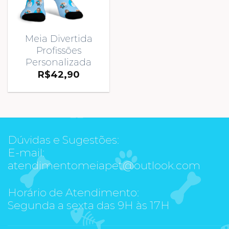
Meia Divertida
Profissões
Personalizada
R$
42,90
Dúvidas e Sugestões:
E-mail:
atendimentomeiapet@outlook.com
Horário de Atendimento:
Segunda a sexta das 9H às 17H