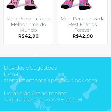
Meia Personalizada
Meia Personalizada
Melhor Irmã do
Best Friends
Mundo
Forever
R$
42,90
R$
42,90
Dúvidas e Sugestões:
E-mail:
atendimentomeiapet@outlook.com
Horário de Atendimento:
Segunda a sexta das 9H às 17H