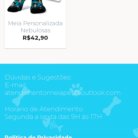
Meia Personalizada
Nebulosas
R$
42,90
Dúvidas e Sugestões:
E-mail:
atendimentomeiapet@outlook.com
Horário de Atendimento:
Segunda a sexta das 9H às 17H
Política de Privacidade