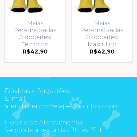
Meias
Meias
Personalizadas
Personalizadas
Oktoberfest
Oktoberfest
Feminino
Masculino
R$
42,90
R$
42,90
Dúvidas e Sugestões:
E-mail:
atendimentomeiapet@outlook.com
Horário de Atendimento:
Segunda a sexta das 9H às 17H