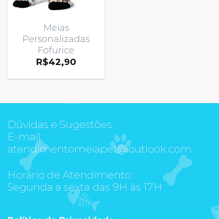
Meias
Personalizadas
Fofurice
R$
42,90
Dúvidas e Sugestões:
E-mail:
atendimentomeiapet@outlook.com
Horário de Atendimento:
Segunda a sexta das 9H às 17H