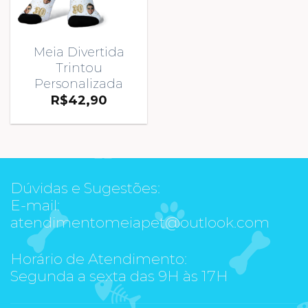
Meia Divertida
Trintou
Personalizada
R$
42,90
Dúvidas e Sugestões:
E-mail:
atendimentomeiapet@outlook.com
Horário de Atendimento:
Segunda a sexta das 9H às 17H