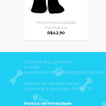
Meia Personalizada
Formatura
R$
42,90
Dúvidas e Sugestões:
E-mail:
atendimentomeiapet@outlook.co
Horário de Atendimento:
Segunda a sexta das 9H às 17H
Política de Privacidade