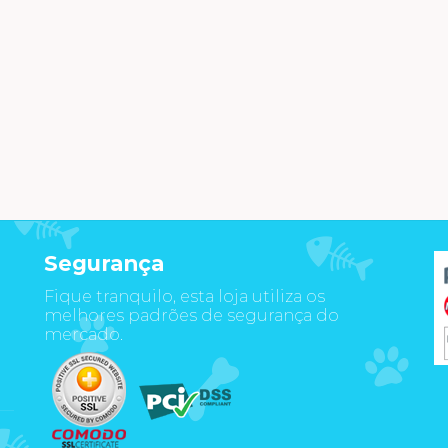
Segurança
Fique tranquilo, esta loja utiliza os
m
melhores padrões de segurança do
mercado.