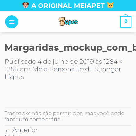
Skip
A ORIGINAL MEIAPET
to
content
0
Margaridas_mockup_com_b
Publicado
4 de julho de 2019
às
1284 ×
1256
em
Meia Personalizada Stranger
Lights
Tracbacks não são permitidos, mas você pode
fazer um comentário
.
←
Anterior