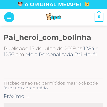
Skip
A ORIGINAL MEIAPET
to
content
0
Pai_heroi_com_bolinha
Publicado
17 de julho de 2019
às
1284 ×
1256
em
Meia Personalizada Pai Herói
Tracbacks não são permitidos, mas você pode
fazer um comentário
.
Próximo
→