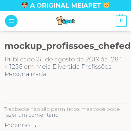
Skip
A ORIGINAL MEIAPET
to
content
0
mockup_profissoes_chefed
Publicado
26 de agosto de 2019
às
1284
× 1256
em
Meia Divertida Profissões
Personalizada
Tracbacks não são permitidos, mas você pode
fazer um comentário
.
Próximo
→