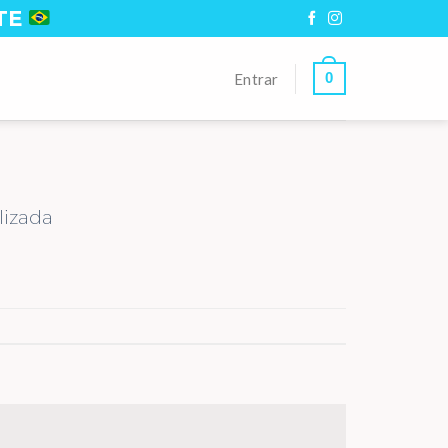
TE
0
Entrar
lizada