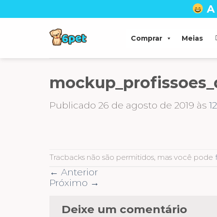
Skip
A
to
content
Comprar
Meias
mockup_profissoes_
Publicado
26 de agosto de 2019
às
1
Tracbacks não são permitidos, mas você pode
←
Anterior
Próximo
→
Deixe um comentário