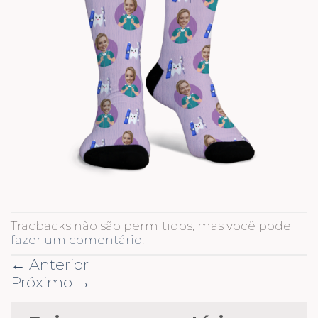
Tracbacks não são permitidos, mas você pode
fazer um comentário
.
←
Anterior
Próximo
→