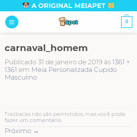
Skip
A ORIGINAL MEIAPET
to
content
0
carnaval_homem
Publicado
31 de janeiro de 2019
às
1361 ×
1361
em
Meia Personalizada Cupido
Masculino
Tracbacks não são permitidos, mas você pode
fazer um comentário
.
Próximo
→