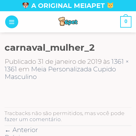
Skip
A ORIGINAL MEIAPET
to
content
0
carnaval_mulher_2
Publicado
31 de janeiro de 2019
às
1361 ×
1361
em
Meia Personalizada Cupido
Masculino
Tracbacks não são permitidos, mas você pode
fazer um comentário
.
←
Anterior