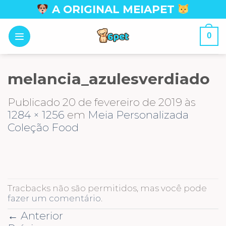
Skip
A ORIGINAL MEIAPET
to
content
0
melancia_azulesverdiado
Publicado
20 de fevereiro de 2019
às
1284 × 1256
em
Meia Personalizada
Coleção Food
Tracbacks não são permitidos, mas você pode
fazer um comentário
.
←
Anterior