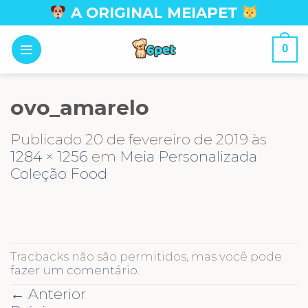
Skip
A ORIGINAL MEIAPET
to
content
0
ovo_amarelo
Publicado
20 de fevereiro de 2019
às
1284 × 1256
em
Meia Personalizada
Coleção Food
Tracbacks não são permitidos, mas você pode
fazer um comentário
.
←
Anterior