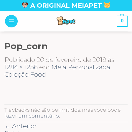
Skip
A ORIGINAL MEIAPET
to
content
0
Pop_corn
Publicado
20 de fevereiro de 2019
às
1284 × 1256
em
Meia Personalizada
Coleção Food
Tracbacks não são permitidos, mas você pode
fazer um comentário
.
←
Anterior