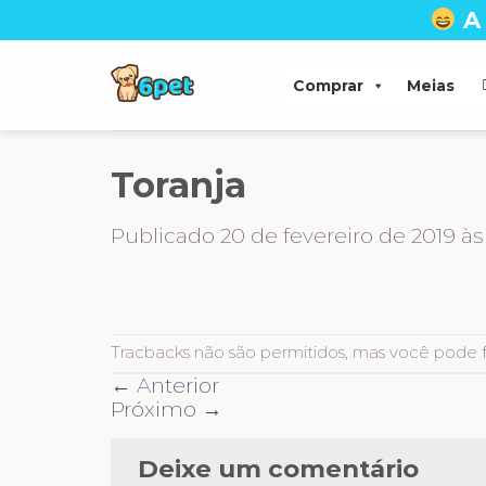
Skip
A
to
content
Comprar
Meias
Toranja
Publicado
20 de fevereiro de 2019
à
Tracbacks não são permitidos, mas você pode
←
Anterior
Próximo
→
Deixe um comentário