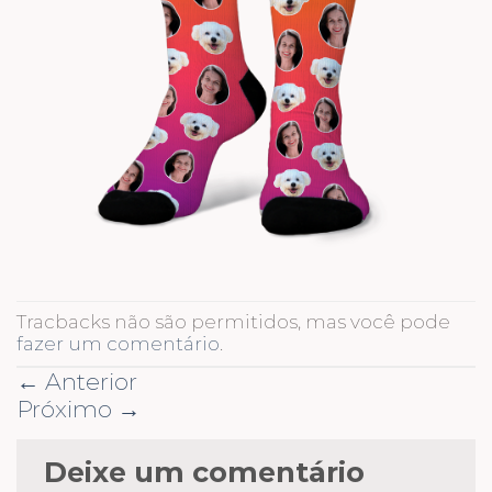
Tracbacks não são permitidos, mas você pode
fazer um comentário
.
←
Anterior
Próximo
→
Deixe um comentário