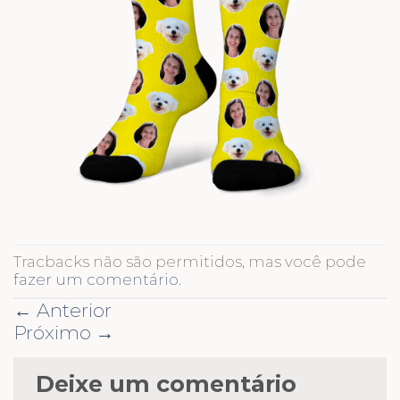
Tracbacks não são permitidos, mas você pode
fazer um comentário
.
←
Anterior
Próximo
→
Deixe um comentário