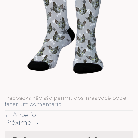
Tracbacks não são permitidos, mas você pode
fazer um comentário
.
←
Anterior
Próximo
→