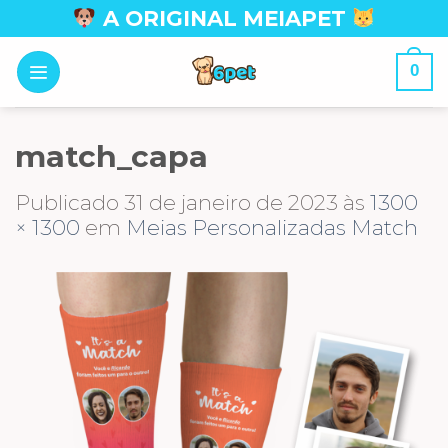
Skip
A ORIGINAL MEIAPET
to
content
0
match_capa
Publicado
31 de janeiro de 2023
às
1300
× 1300
em
Meias Personalizadas Match