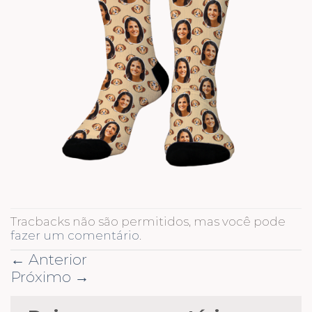
Tracbacks não são permitidos, mas você pode
fazer um comentário
.
←
Anterior
Próximo
→