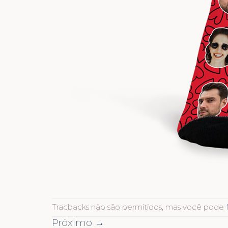
Tracbacks não são permitidos, mas você pode
Próximo
→