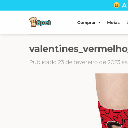
Skip
A
to
content
Comprar
Meias
valentines_vermelho
Publicado
23 de fevereiro de 2023
à