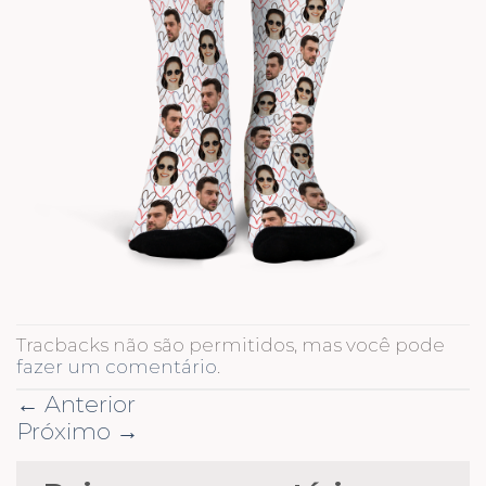
Tracbacks não são permitidos, mas você pode
fazer um comentário
.
←
Anterior
Próximo
→