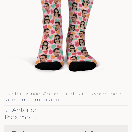
Tracbacks não são permitidos, mas você pode
fazer um comentário
.
←
Anterior
Próximo
→