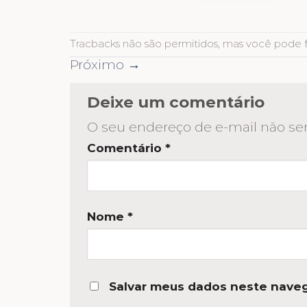
Tracbacks não são permitidos, mas você pode
Próximo
→
Deixe um comentário
O seu endereço de e-mail não ser
Comentário
*
Nome
*
Salvar meus dados neste naveg