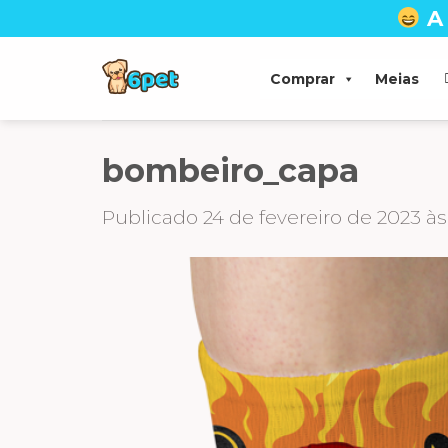
Skip
A
to
content
Comprar
Meias
bombeiro_capa
Publicado
24 de fevereiro de 2023
à