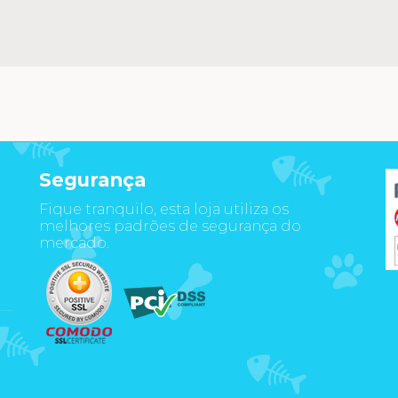
Segurança
Fique tranquilo, esta loja utiliza os
m
melhores padrões de segurança do
mercado.