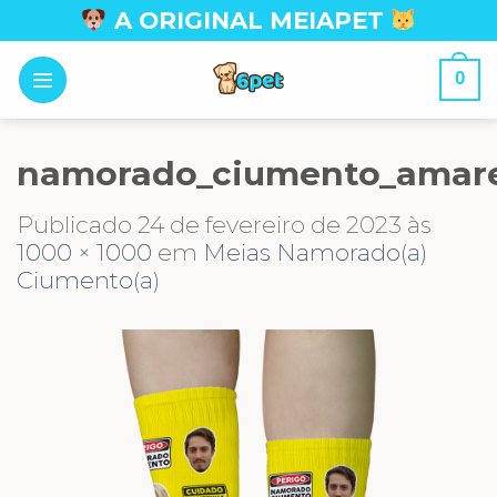
Skip
A ORIGINAL MEIAPET
to
content
0
namorado_ciumento_amar
Publicado
24 de fevereiro de 2023
às
1000 × 1000
em
Meias Namorado(a)
Ciumento(a)