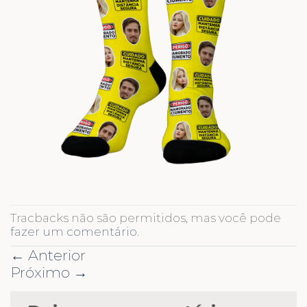
Tracbacks não são permitidos, mas você pode
fazer um comentário
.
←
Anterior
Próximo
→