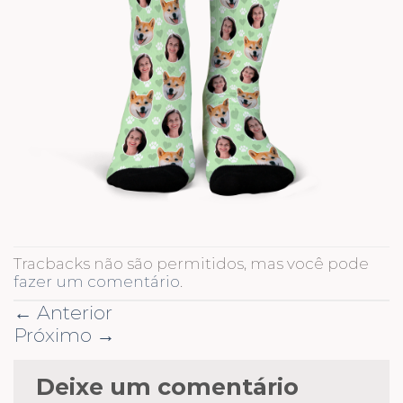
Tracbacks não são permitidos, mas você pode
fazer um comentário
.
←
Anterior
Próximo
→
Deixe um comentário