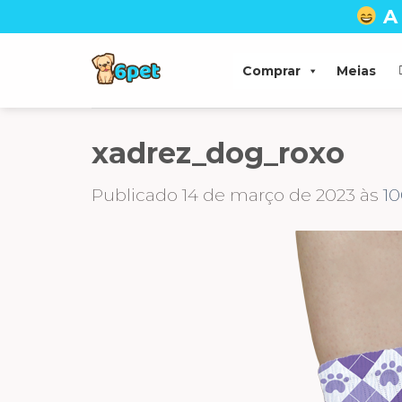
Skip
A
to
content
Comprar
Meias
xadrez_dog_roxo
Publicado
14 de março de 2023
às
10