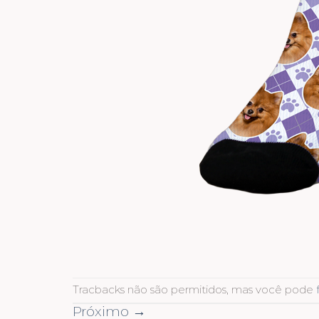
Tracbacks não são permitidos, mas você pode
Próximo
→