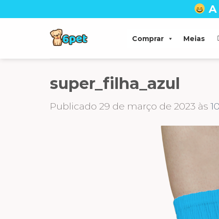
Skip
A
to
content
Comprar
Meias
super_filha_azul
Publicado
29 de março de 2023
às
1