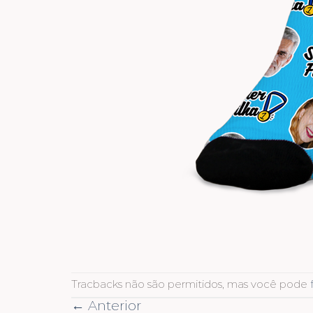
Tracbacks não são permitidos, mas você pode
←
Anterior