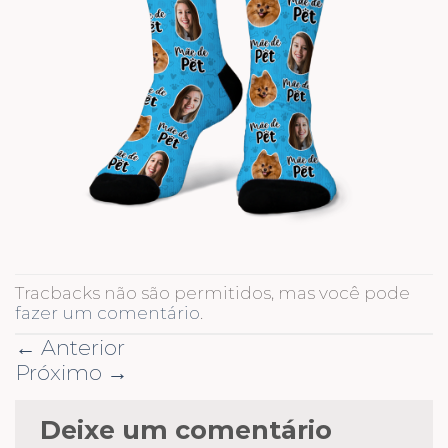
Tracbacks não são permitidos, mas você pode
fazer um comentário
.
←
Anterior
Próximo
→
Deixe um comentário