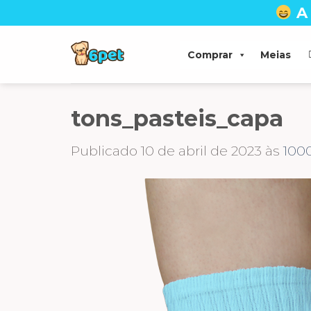
Skip
A
to
content
Comprar
Meias
tons_pasteis_capa
Publicado
10 de abril de 2023
às
100