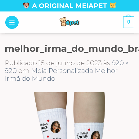
Skip
A ORIGINAL MEIAPET
to
content
0
melhor_irma_do_mundo_br
Publicado
15 de junho de 2023
às
920 ×
920
em
Meia Personalizada Melhor
Irmã do Mundo