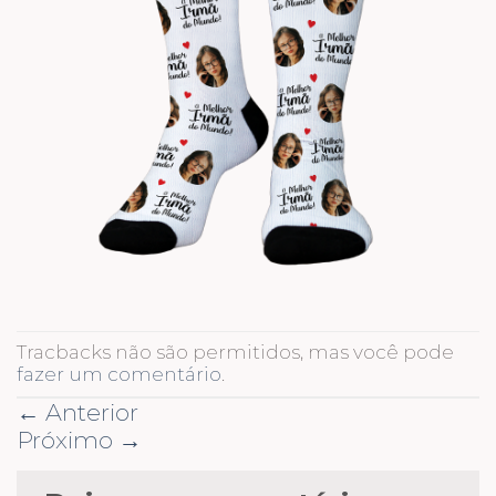
Tracbacks não são permitidos, mas você pode
fazer um comentário
.
←
Anterior
Próximo
→